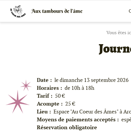
Aux tambours de l'âme
C
Vente
de
tambours
chamaniques,
de
créations
Journ
peaux
et
bois
et
de
peintures
canalisées,
Date :
le dimanche 13 septembre 2026
soins
Horaires :
de 10h à 18h
énergétiques,
stages
Tarif :
50 €
Acompte :
25 €
Lieu :
Espace "Au Coeur des Âmes" à Arc
Moyens de paiements acceptés :
espè
Réservation obligatoire