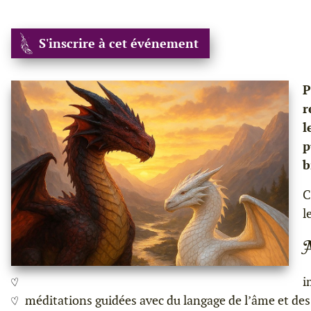
S'inscrire à cet événement
P
r
l
p
b
C
l
i
méditations guidées avec du langage de l’âme et des