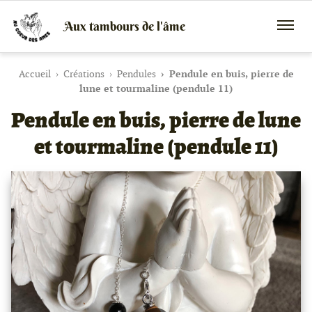
Aux tambours de l'âme
Vente
Menu
de
mobile
tambours
chamaniques,
Accueil
Créations
Pendules
Pendule en buis, pierre de
de
lune et tourmaline (pendule 11)
créations
Pendule en buis, pierre de lune
peaux
et
bois
et tourmaline (pendule 11)
et
de
peintures
canalisées,
soins
énergétiques,
stages