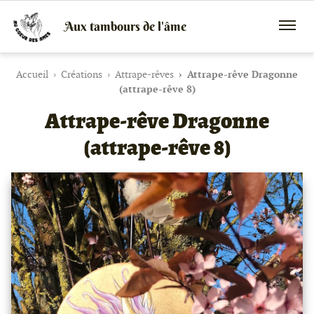
Aux tambours de l'âme
Vente
Menu
de
mobile
tambours
chamaniques,
Accueil
Créations
Attrape-rêves
Attrape-rêve Dragonne
de
(attrape-rêve 8)
créations
Attrape-rêve Dragonne
peaux
et
bois
(attrape-rêve 8)
et
de
peintures
canalisées,
soins
énergétiques,
stages