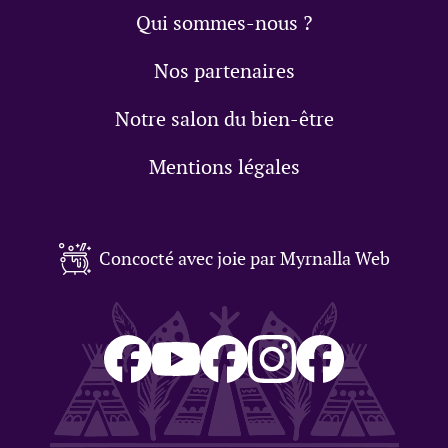
Qui sommes-nous ?
Nos partenaires
Notre salon du bien-être
Mentions légales
Concocté avec joie par Myrnalla Web
Salon
Aux
Lilou
Pierre
Pierre
du
tambours
sur
sur
sur
bien-
de
Facebook
Instagram
Facebo
être
l'âme
(ouvre
(ouvre
(ouvre