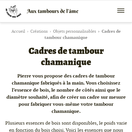
Aux tambours de l'âme
Vente
Menu
de
mobile
tambours
chamaniques,
Accueil
Créations
Objets personnalisables
Cadres de
de
tambour chamanique
créations
Cadres de tambour
peaux
et
bois
chamanique
et
de
peintures
Pierre vous propose des cadres de tambour
canalisées,
chamanique fabriqués à la main. Vous choisissez
soins
énergétiques,
l’essence de bois, le nombre de côtés ainsi que le
stages
diamètre souhaité, afin de créer un cadre sur mesure
pour fabriquer vous-même votre tambour
chamanique.
Plusieurs essences de bois sont disponibles, le poids varie
en fonction du bois choisi. Voici les essences que nous