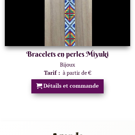
Bracelets en perles Miyuki
Bijoux
Tarif :
à partir de €
Détails et commande