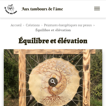
Aux tambours de l'âme
Vente
Menu
de
mobile
tambours
chamaniques,
Accueil
Créations
Peintures énergétiques sur peaux
de
Équilibre et élévation
créations
Équilibre et élévation
peaux
et
bois
et
de
peintures
canalisées,
soins
énergétiques,
stages