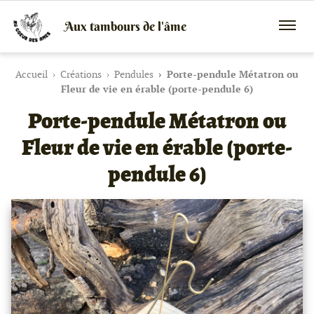
Aux tambours de l'âme
Vente
Menu
de
mobile
tambours
chamaniques,
Accueil
Créations
Pendules
Porte-pendule Métatron ou
de
Fleur de vie en érable (porte-pendule 6)
créations
Porte-pendule Métatron ou
peaux
et
bois
Fleur de vie en érable (porte-
et
de
pendule 6)
peintures
canalisées,
soins
énergétiques,
stages