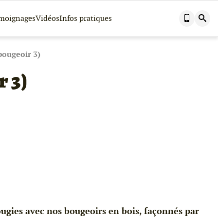
Nous
Effectuer
moignages
Vidéos
Infos pratiques
contacter
une
par
recherch
téléphone
dans
ce
site
bougeoir 3)
r 3)
bougies avec nos bougeoirs en bois, façonnés par