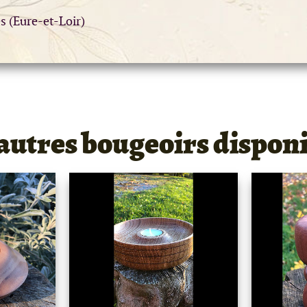
es (Eure-et-Loir)
autres bougeoirs dispon