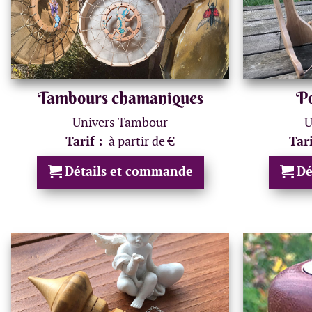
Tambours chamaniques
Po
Univers Tambour
U
Tarif :
à partir de €
Tar
Détails et commande
Dé