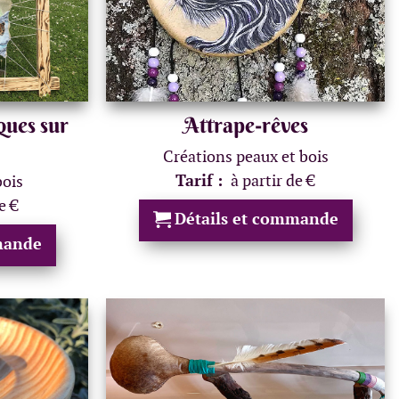
ques sur
Attrape-rêves
Créations peaux et bois
Tarif :
à partir de €
bois
e €
Détails et commande
mande