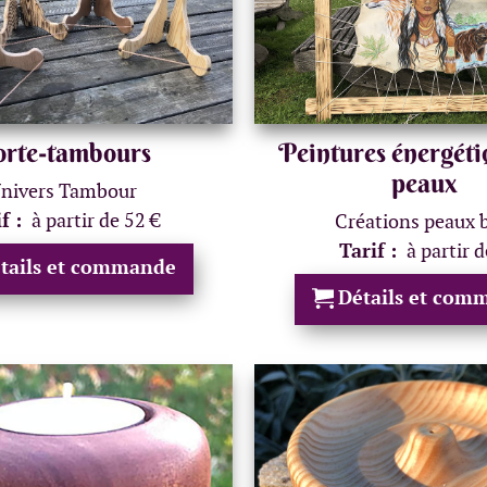
rte-tambours
Peintures énergéti
peaux
nivers Tambour
if :
à partir de 52 €
Créations peaux 
Tarif :
à partir d
tails et commande
Détails et com