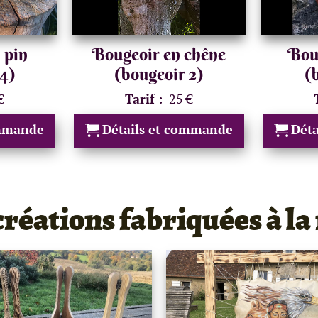
 pin
Bougeoir en chêne
Boug
 4)
(bougeoir 2)
(
€
Tarif :
25 €
ommande
Détails et commande
Dét
créations fabriquées à la