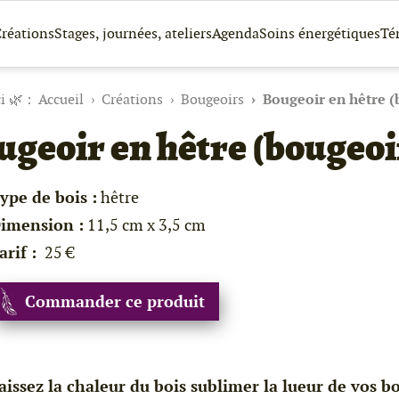
réations
Stages, journées, ateliers
Agenda
Soins énergétiques
Té
Accueil
Créations
Bougeoirs
Bougeoir en hêtre (
geoir en hêtre (bougeoi
ype de bois :
hêtre
imension :
11,5 cm x 3,5 cm
arif :
25 €
Commander ce produit
aissez la chaleur du bois sublimer la lueur de vos 