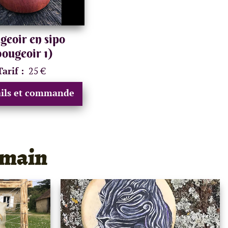
eoir en sipo
bougeoir 1)
Tarif :
25 €
ails et commande
 main