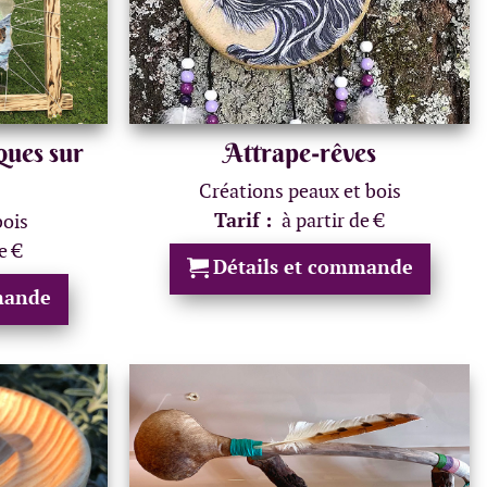
ques sur
Attrape-rêves
Créations peaux et bois
Tarif :
à partir de €
bois
e €
Détails et commande
mande