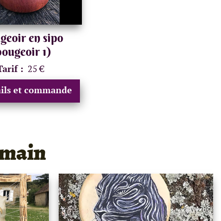
eoir en sipo
bougeoir 1)
Tarif :
25 €
ails et commande
 main