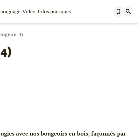
Nous
Effectuer
moignages
Vidéos
Infos pratiques
contacter
une
par
recherch
téléphone
dans
ce
site
ougeoir 4)
 4)
bougies avec nos bougeoirs en bois, façonnés par