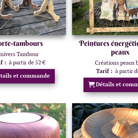
rte-tambours
Peintures énergéti
peaux
nivers Tambour
if :
à partir de 52 €
Créations peaux 
Tarif :
à partir d
tails et commande
Détails et com