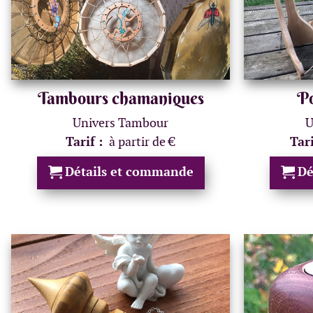
Tambours chamaniques
Po
Univers Tambour
U
Tarif :
à partir de €
Tar
Détails et commande
Dé