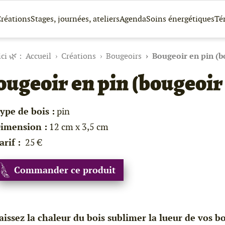
réations
Stages, journées, ateliers
Agenda
Soins énergétiques
Té
Accueil
Créations
Bougeoirs
Bougeoir en pin (b
ugeoir en pin (bougeoir
ype de bois :
pin
imension :
12 cm x 3,5 cm
arif :
25 €
Commander ce produit
aissez la chaleur du bois sublimer la lueur de vos 