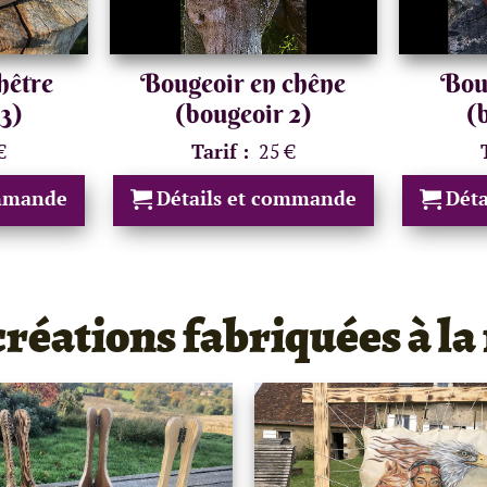
hêtre
Bougeoir en chêne
Boug
3)
(bougeoir 2)
(
€
Tarif :
25 €
ommande
Détails et commande
Dét
créations fabriquées à la