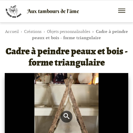
Aux tambours de l'âme
Vente
Menu
de
mobile
tambours
chamaniques,
Accueil
Créations
Objets personnalisables
Cadre à peindre
de
peaux et bois - forme triangulaire
créations
Cadre à peindre peaux et bois -
peaux
et
bois
forme triangulaire
et
de
peintures
canalisées,
soins
énergétiques,
stages