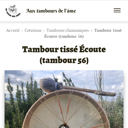
Aux tambours de l'âme
Vente
Menu
de
mobile
tambours
chamaniques,
Accueil
Créations
Tambours chamaniques
Tambour tissé
de
Écoute (tambour 56)
créations
Tambour tissé Écoute
peaux
et
bois
(tambour 56)
et
de
peintures
canalisées,
soins
énergétiques,
stages