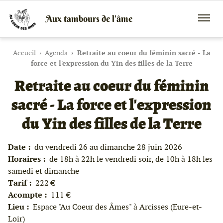
Aux tambours de l'âme
Vente
Menu
de
mobile
tambours
chamaniques,
Accueil
Agenda
Retraite au coeur du féminin sacré - La
de
force et l'expression du Yin des filles de la Terre
créations
Retraite au coeur du féminin
peaux
et
bois
sacré - La force et l'expression
et
de
du Yin des filles de la Terre
peintures
canalisées,
soins
Date :
du vendredi 26 au dimanche 28 juin 2026
énergétiques,
Horaires :
de 18h à 22h le vendredi soir, de 10h à 18h les
stages
samedi et dimanche
Tarif :
222 €
Acompte :
111 €
Lieu :
Espace "Au Coeur des Âmes" à Arcisses (Eure-et-
Loir)