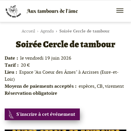
Aux tambours de l'âme
Vente
Menu
de
mobile
tambours
chamaniques,
Accueil
Agenda
Soirée Cercle de tambour
de
Soirée Cercle de tambour
créations
peaux
et
bois
Date :
le vendredi 19 juin 2026
et
Tarif :
20 €
de
Lieu :
Espace "Au Coeur des Âmes" à Arcisses (Eure-et-
peintures
canalisées,
Loir)
soins
Moyens de paiements acceptés :
espèces, CB, virement
énergétiques,
Réservation obligatoire
stages
S'inscrire à cet événement